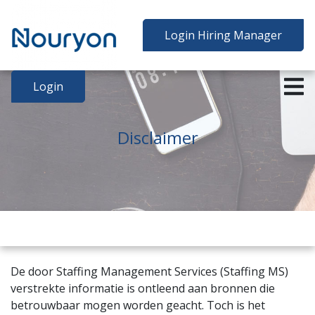
Inloggen
Login Hiring Manager
Home
Login
Requests
Disclaimer
Contact
Register
P&P services
GDPR
Support
De door Staffing Management Services (Staffing MS)
verstrekte informatie is ontleend aan bronnen die
betrouwbaar mogen worden geacht. Toch is het